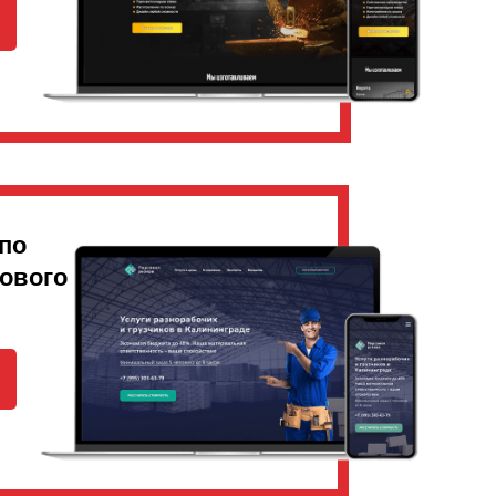
по
дового