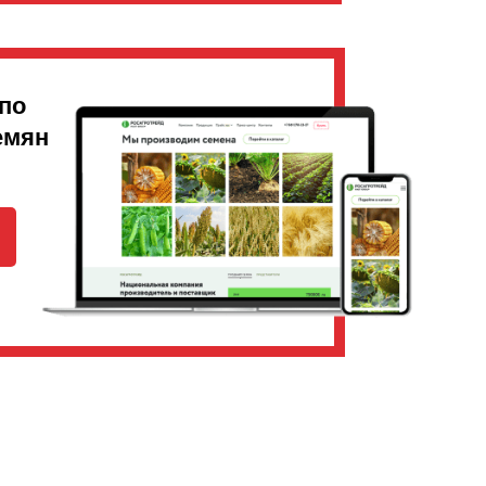
по
емян