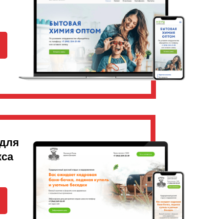
 для
кса