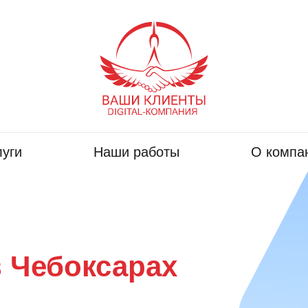
луги
Наши работы
О компа
в Чебоксарах