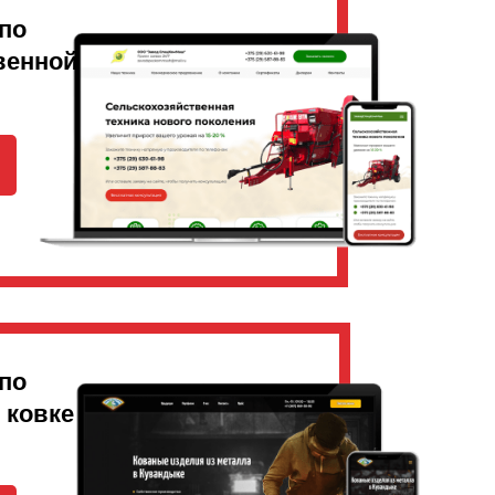
по
венной
по
 ковке