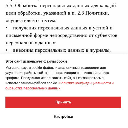
5.5. Обработка персональных данных для каждой
цели обработки, указанной в п. 2.3 Политики,
осуществляется путем:
• получения персональных данных в устной и
письменной форме непосредственно от субъектов
персональных данных;
• внесения персональных данных в журналы,
реестры и информационные системы Оператора;
Этот сайт использует файлы cookie
• использования иных способов обработки
Мы используем cookie-файлы и аналогичные технологии для
персональных данных.
улучшения работы сайта, персонализации сервисов и анализа
трафика. Продолжая использовать сайт, вы соглашаетесь с
5.6. Не допускается раскрытие третьим лицам и
использованием файлов cookie.
Политика конфиденциальности и
распространение персональных данных без
обработка персональных данных
согласия субъекта персональных данных, если иное
не предусмотрено федеральным законом. Согласие
Принять
на обработку персональных данных, разрешенных
субъектом персональных данных для
Настройки
распространения, оформляется отдельно от иных