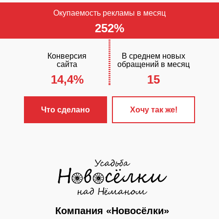
Окупаемость рекламы в месяц
252%
Конверсия
В среднем новых
сайта
обращений в месяц
14,4%
15
ЧТО С
✓
Разработа
Что сделано
Хочу так же!
«Стандарт+»
✓
Настроена 
контекстная 
✓
Сайт прод
поисковых си
✓
Включен ст
Компания «Новосёлки»
обслуживания