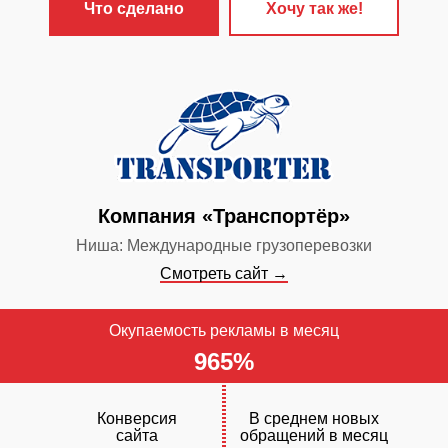
✓
Разработан
Что сделано
Хочу так же!
магазин «Ст
✓
Настроена 
контекстная 
✓
Сайт прод
поисковых си
✓
Включен ст
Компания «Транспортёр»
обслуживания
Ниша: Международные грузоперевозки
Смотреть сайт →
Окупаемость рекламы в месяц
965%
Конверсия
В среднем новых
сайта
обращений в месяц