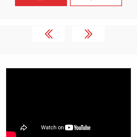
«Стандарт»
✓
Настроена 
контекстная 
✓
Сайт прод
поисковых си
✓
Включен ст
обслуживания