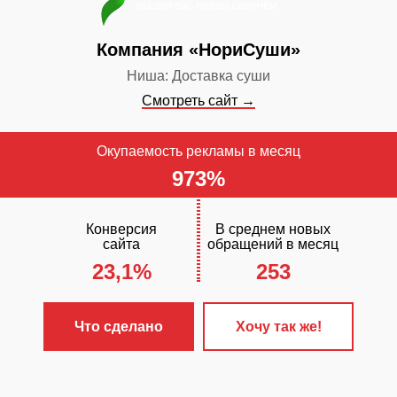
✓
Включен ст
Компания «НориСуши»
обслуживания
Ниша: Доставка суши
Смотреть сайт →
Окупаемость рекламы в месяц
973%
Конверсия
В среднем новых
сайта
обращений в месяц
23,1%
253
ЧТО С
✓
Разработа
Что сделано
Хочу так же!
«Мини»
✓
Настроена 