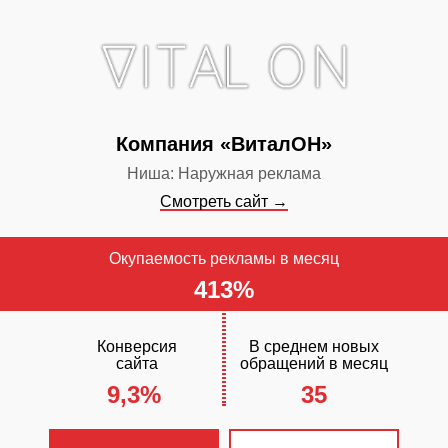
контекстная 
✓
Сайт прод
поисковых си
✓
Включен ст
Компания «ВиталОН»
обслуживания
Ниша: Наружная реклама
Смотреть сайт →
Окупаемость рекламы в месяц
413%
Конверсия
В среднем новых
сайта
обращений в месяц
9,3%
35
ЧТО С