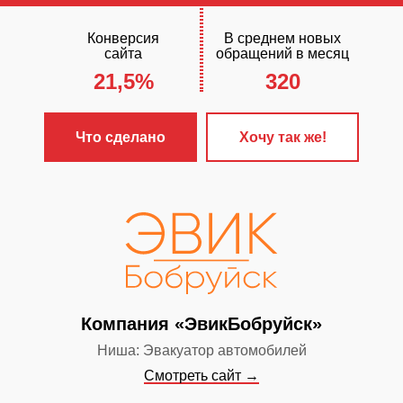
Конверсия
В среднем новых
сайта
обращений в месяц
21,5%
320
ЧТО С
✓
Разработа
Что сделано
Хочу так же!
«Бизнес»
✓
Настроена 
контекстная 
✓
Сайт прод
поисковых си
✓
Включен ст
Компания «ЭвикБобруйск»
обслуживания
Ниша: Эвакуатор автомобилей
Смотреть сайт →