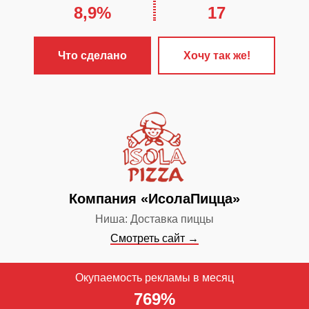
8,9%
17
ЧТО С
✓
Настроена 
Что сделано
Хочу так же!
контекстная 
✓
Сайт продв
поисковых си
✓
Настроен и
Инстаграм
✓
Включён ст
Компания «ИсолаПицца»
веб-аналитик
Ниша: Доставка пиццы
Смотреть сайт →
Окупаемость рекламы в месяц
769%