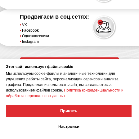
Продвигаем в соц.сетях:
•
VK
•
Facebook
•
Одноклассники
•
Instagram
Получить коммерческое предложение
Этот сайт использует файлы cookie
Мы используем cookie-файлы и аналогичные технологии для
улучшения работы сайта, персонализации сервисов и анализа
трафика. Продолжая использовать сайт, вы соглашаетесь с
использованием файлов cookie.
Политика конфиденциальности и
обработка персональных данных
Что именно стоит выбрать
Принять
для решения
ваших задач?
Настройки
Давайте узнаем