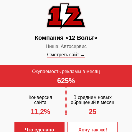
контекстная 
✓
Сайт прод
поисковых си
✓
Включен ст
Компания «12 Вольт»
обслуживания
Ниша: Автосервис
Смотреть сайт →
Окупаемость рекламы в месяц
625%
Конверсия
В среднем новых
сайта
обращений в месяц
11,2%
25
ЧТО С
✓
Разработа
Что сделано
Хочу так же!