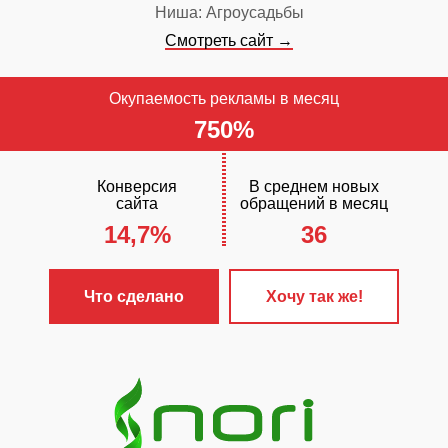
Ниша: Агроусадьбы
Смотреть сайт →
Окупаемость рекламы в месяц
750%
Конверсия
В среднем новых
сайта
обращений в месяц
14,7%
36
ЧТО С
✓
Разработа
Что сделано
Хочу так же!
«Стандарт+»
✓
Настроена 
контекстная 
✓
Сайт прод
поисковых си