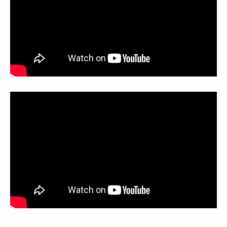
ЧТО С
✓
Разработа
«Стандарт»
✓
Настроена 
контекстная 
✓
Сайт прод
поисковых си
✓
Включен ст
обслуживания