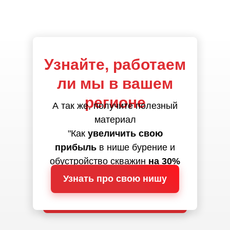
Узнайте, работаем
ли мы в вашем
регионе
А так же, получите полезный
материал
"Как
увеличить свою
прибыль
в нише бурение и
обустройство скважин
на 30%
за 1 месяц
"
Узнать про свою нишу