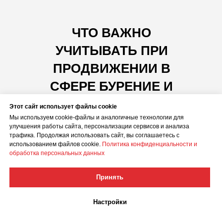
ЧТО ВАЖНО
УЧИТЫВАТЬ ПРИ
ПРОДВИЖЕНИИ
В
СФЕРЕ БУРЕНИЕ И
ОБУСТОЛЙСТВО
Этот сайт использует файлы cookie
Мы используем cookie-файлы и аналогичные технологии для
СКВАЖИН
улучшения работы сайта, персонализации сервисов и анализа
трафика. Продолжая использовать сайт, вы соглашаетесь с
использованием файлов cookie.
Политика конфиденциальности и
01
обработка персональных данных
Отслеживание источников и
Принять
причин заявок
Настройки
Большую роль играет анализ причин,
приведших к звонку клиента. Важно