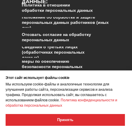
ДАННЫЕ
:
Политика в отношении
обработки персональных данных
Положение об обработке и защите
персональных данных работников (иных
лиц)
Отозвать согласие на обработку
персональных данных
Сведения о третьих лицах
(обработчиках персональных
данных)
Меры по обеспечению
безопасности персональных
данных и реагированию на
инциденты
Этот сайт использует файлы cookie
Ответственный за обработку
Мы используем cookie-файлы и аналогичные технологии для
персональных данных
улучшения работы сайта, персонализации сервисов и анализа
трафика. Продолжая использовать сайт, вы соглашаетесь с
Правила оплаты и безопасность
использованием файлов cookie.
Политика конфиденциальности и
платежей
обработка персональных данных
Принять