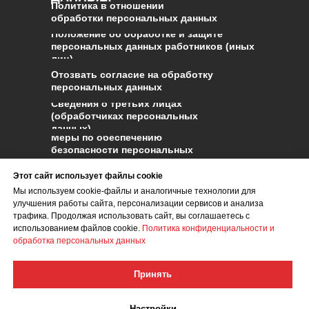
Политика в отношении
обработки персональных данных
Положение об обработке и защите
персональных данных работников (иных
лиц)
Отозвать согласие на обработку
персональных данных
Сведения о третьих лицах
(обработчиках персональных
данных)
Меры по обеспечению
безопасности персональных
данных и реагированию на
инциденты
Этот сайт использует файлы cookie
Ответственный за обработку
Мы используем cookie-файлы и аналогичные технологии для
персональных данных
улучшения работы сайта, персонализации сервисов и анализа
трафика. Продолжая использовать сайт, вы соглашаетесь с
Правила оплаты и безопасность
использованием файлов cookie.
Политика конфиденциальности и
платежей
обработка персональных данных
Принять
Настройки