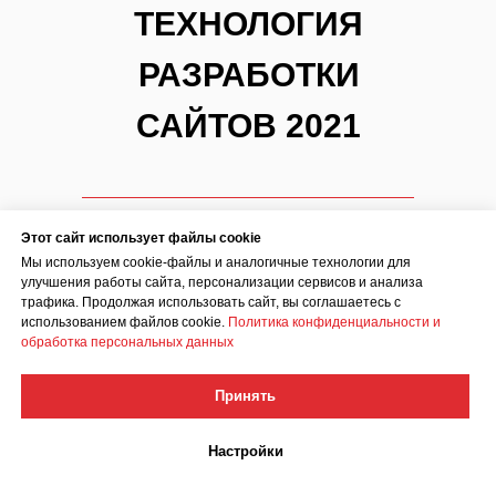
ТЕХНОЛОГИЯ
РАЗРАБОТКИ
САЙТОВ 2021
Это комплекс мер, подходов и
Этот сайт использует файлы cookie
технологий, позволяющий
Мы используем cookie-файлы и аналогичные технологии для
обеспечить НЕРАЗРЫВНЫЙ
улучшения работы сайта, персонализации сервисов и анализа
СЕРВИС: от создания сайта до
трафика. Продолжая использовать сайт, вы соглашаетесь с
конечных продаж и аналитики.
использованием файлов cookie.
Политика конфиденциальности и
обработка персональных данных
Основываясь на глубоком анализе
потребностей Ваших потенциальных
Принять
клиентов, а также ориентируясь на
возможности и цели Вашего
Настройки
бизнеса, Вы получаете ЛУЧШИЕ