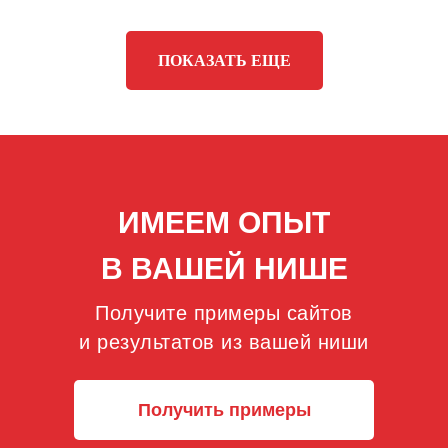
Ниша:
Наружная реклама
ПОКАЗАТЬ ЕЩЕ
Сайт:
альт-рек.рф
Ниша:
Грузоперевозки
Сайт:
ooo-transporter.com
ИМЕЕМ ОПЫТ
В ВАШЕЙ НИШЕ
Стало:
Получите примеры сайтов
и результатов из вашей ниши
Новых заявок
Расход на
Стало:
в месяц
рекламу в месяц
Получить примеры
75 000 руб.
107