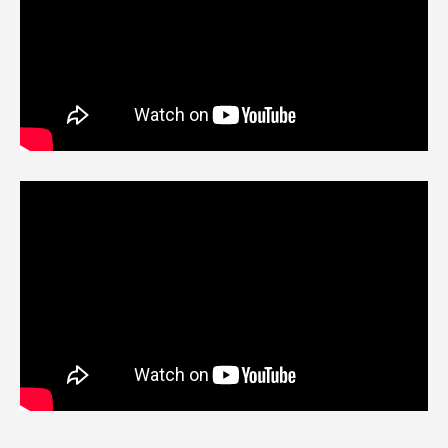
ЧТО С
✓
Разработа
«Стандарт»
✓
Настроена 
контекстная 
✓
Сайт прод
поисковых си
✓
Включен ст
обслуживания