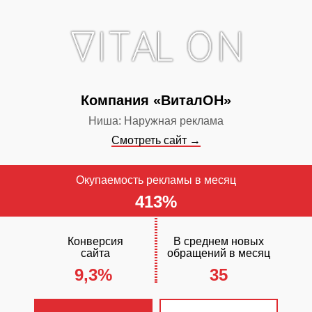
контекстная 
✓
Сайт прод
поисковых си
✓
Включен ст
Компания «ВиталОН»
обслуживания
Ниша: Наружная реклама
Смотреть сайт →
Окупаемость рекламы в месяц
413%
Конверсия
В среднем новых
сайта
обращений в месяц
9,3%
35
ЧТО С