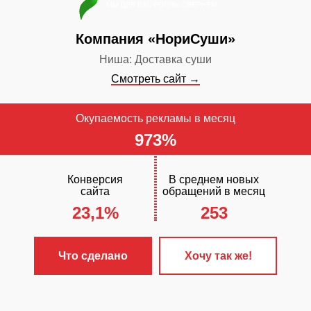
✓
Включен ст
Компания «НориСуши»
обслуживания
Ниша: Доставка суши
Смотреть сайт →
Окупаемость рекламы в месяц
973%
Конверсия
В среднем новых
сайта
обращений в месяц
23,1%
253
ЧТО С
✓
Разработа
Что сделано
Хочу так же!
«Мини»
✓
Настроена 