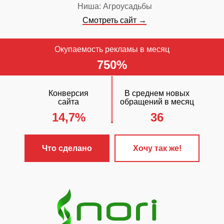
Ниша: Агроусадьбы
Смотреть сайт →
Окупаемость рекламы в месяц
750%
Конверсия
В среднем новых
сайта
обращений в месяц
14,7%
36
ЧТО С
✓
Разработа
Что сделано
Хочу так же!
«Стандарт+»
✓
Настроена 
контекстная 
✓
Сайт прод
поисковых си