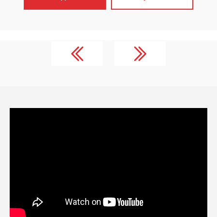
«Стандарт»
✓
Настроена 
контекстная 
✓
Сайт прод
поисковых си
✓
Включен ст
обслуживания