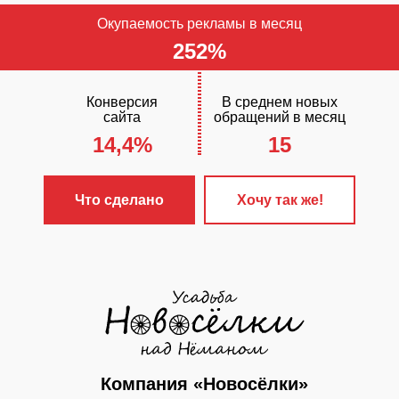
Окупаемость рекламы в месяц
252%
Конверсия
В среднем новых
сайта
обращений в месяц
14,4%
15
ЧТО С
✓
Разработа
Что сделано
Хочу так же!
«Стандарт+»
✓
Настроена 
контекстная 
✓
Сайт прод
поисковых си
✓
Включен ст
Компания «Новосёлки»
обслуживания