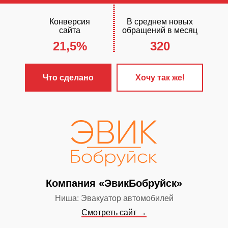
Конверсия
В среднем новых
сайта
обращений в месяц
21,5%
320
ЧТО С
✓
Разработа
Что сделано
Хочу так же!
«Бизнес»
✓
Настроена 
контекстная 
✓
Сайт прод
поисковых си
✓
Включен ст
Компания «ЭвикБобруйск»
обслуживания
Ниша: Эвакуатор автомобилей
Смотреть сайт →