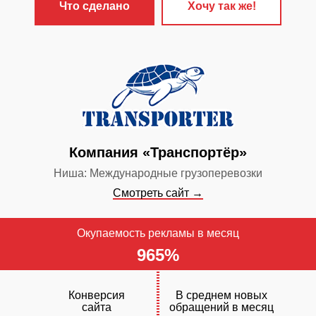
✓
Разработан
Что сделано
Хочу так же!
магазин «Ст
✓
Настроена 
контекстная 
✓
Сайт прод
поисковых си
✓
Включен ст
Компания «Транспортёр»
обслуживания
Ниша: Международные грузоперевозки
Смотреть сайт →
Окупаемость рекламы в месяц
965%
Конверсия
В среднем новых
сайта
обращений в месяц