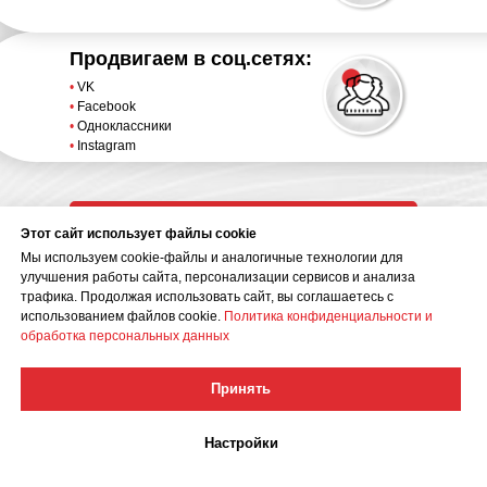
Продвигаем в соц.сетях:
•
VK
•
Facebook
•
Одноклассники
•
Instagram
Получить коммерческое предложение
Этот сайт использует файлы cookie
Мы используем cookie-файлы и аналогичные технологии для
улучшения работы сайта, персонализации сервисов и анализа
трафика. Продолжая использовать сайт, вы соглашаетесь с
использованием файлов cookie.
Политика конфиденциальности и
обработка персональных данных
Что именно стоит выбрать
Принять
для решения
ваших задач?
Настройки
Давайте узнаем