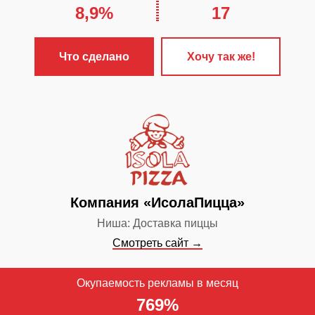
8,9%
17
ЧТО С
✓
Настроена 
Что сделано
Хочу так же!
контекстная 
✓
Сайт продв
поисковых си
✓
Настроен и
Инстаграм
✓
Включён ст
Компания «ИсолаПицца»
веб-аналитик
Ниша: Доставка пиццы
Смотреть сайт →
Окупаемость рекламы в месяц
769%