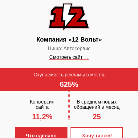
контекстная 
✓
Сайт прод
поисковых си
✓
Включен ст
Компания «12 Вольт»
обслуживания
Ниша: Автосервис
Смотреть сайт →
Окупаемость рекламы в месяц
625%
Конверсия
В среднем новых
сайта
обращений в месяц
11,2%
25
ЧТО С
✓
Разработа
Что сделано
Хочу так же!