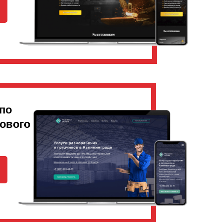
по
дового