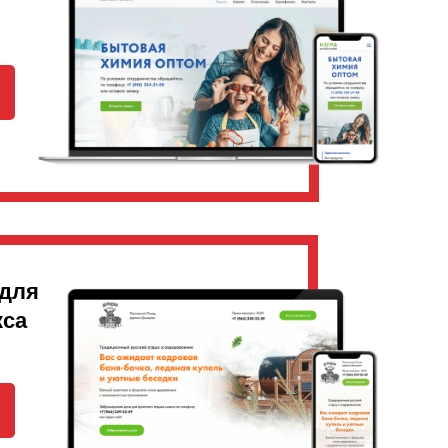
 для
кса